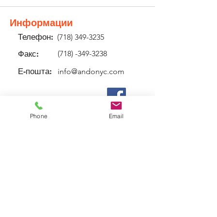
Информации
Телефон:
(718) 349-3235
Факс:
(718) -349-3238
Е-пошта:
info@andonyc.com
Phone
Email
Локација
4401 21 -ви Свети ЕДИНИЦА 301
Лонг Ајленд Сити
Квинс, NYујорк 11101
Careers